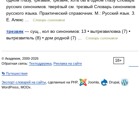
одном глазу, трезвый, трезвяк, хоть бы в одном глазу Словарь
русских синонимов. тверёзый см. трезвый Словарь синонимов
русского языка. Практический справочник. М.: Русский язык. З.
Е. Алекс …
Словарь синонимов
трезвяк
— сущ., кол во синонимов: 13 • вытрезвиловка (7) •
вытрезвитель (8) • дом родной (7) …
Словарь синонимов
© Академик, 2000-2026
18+
Обратная связь:
Техподдержка
,
Реклама на сайте
👣 Путешествия
Экспорт словарей на сайты
, сделанные на PHP,
Joomla,
Drupal,
WordPress, MODx.