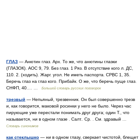
ГЛАЗ
— Анютин глаз. Арх. То же, что анютины глазки
(ГЛАЗОК). АОС 9, 79. Без глаз. 1 Ряз. В отсутствие кого л. ДС,
110. 2. (ходить). Жарг. угол. Не иметь паспорта. СРВС 1, 35.
Беречь глаз на глаз кого. Прибайк. О же, что беречь пуще глаз.
СНФП, 40.… …
Большой словарь русских поговорок
трезвый
— Непьяный, трезвенник. Он был совершенно трезв
и, как говорится, маковой росинки у него не было. Через час
пирующие уже перестали понимать друг друга; один Т., что
называется, ни в одном глазе . Салт.. Ср. . См. здравый …
Словарь синонимов
как стеклышко
— ни в одном глазу, сверкает чистотой, блещет