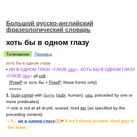
Большой русско-английский
фразеологический словарь
хоть бы в одном глазу
Толкование
Перевод
хоть бы в одном глазу
•
НИ В ОДНОМ ГЛАЗУ <ГЛАЗЕ
obs
>; ХОТЬ БЫ В ОДНОМ ГЛАЗУ
<ГЛАЗЕ
obs
>
all
coll
[
PrepP
or хоть бы +
PrepP
; these forms only]
=====
1.
[
subj-compl
with
быть
(
subj
: human);
usu.
preceded by one or
more predicates]
⇒
one is not at all drunk, scared, tired
etc
(as specified by the
preceding context):
-
X...
ни в одном глазу
{{}}
≈
X isn't drunk (scared, tired
etc
) in
the least
;