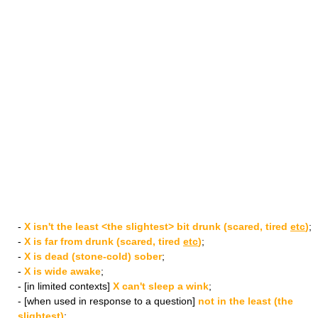
-
X isn't the least <the slightest> bit drunk (scared, tired
etc
)
;
-
X is far from drunk (scared, tired
etc
)
;
-
X is dead (stone-cold) sober
;
-
X is wide awake
;
- [in limited contexts]
X can't sleep a wink
;
- [when used in response to a question]
not in the least (the
slightest)
;