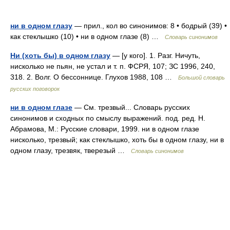
ни в одном глазу
— прил., кол во синонимов: 8 • бодрый (39) •
как стеклышко (10) • ни в одном глазе (8) …
Словарь синонимов
Ни (хоть бы) в одном глазу
— [у кого]. 1. Разг. Ничуть,
нисколько не пьян, не устал и т. п. ФСРЯ, 107; ЗС 1996, 240,
318. 2. Волг. О бессоннице. Глухов 1988, 108 …
Большой словарь
русских поговорок
ни в одном глазе
— См. трезвый... Словарь русских
синонимов и сходных по смыслу выражений. под. ред. Н.
Абрамова, М.: Русские словари, 1999. ни в одном глазе
нисколько, трезвый; как стеклышко, хоть бы в одном глазу, ни в
одном глазу, трезвяк, тверезый …
Словарь синонимов