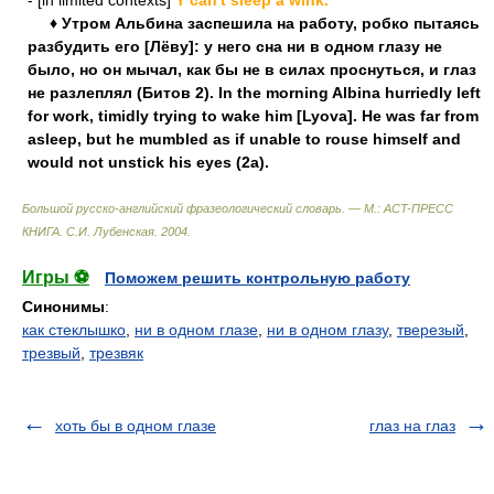
- [in limited contexts]
Y can't sleep a wink.
♦ Утром Альбина заспешила на работу, робко пытаясь
разбудить его [Лёву]: у него сна ни в одном глазу не
было, но он мычал, как бы не в силах проснуться, и глаз
не разлеплял (Битов 2). In the morning Albina hurriedly left
for work, timidly trying to wake him [Lyova]. He was far from
asleep, but he mumbled as if unable to rouse himself and
would not unstick his eyes (2a).
Большой русско-английский фразеологический словарь. — М.: ACT-ПРЕСС
КНИГА
.
С.И. Лубенская
.
2004
.
Игры ⚽
Поможем решить контрольную работу
Синонимы
:
как стеклышко
,
ни в одном глазе
,
ни в одном глазу
,
тверезый
,
трезвый
,
трезвяк
хоть бы в одном глазе
глаз на глаз