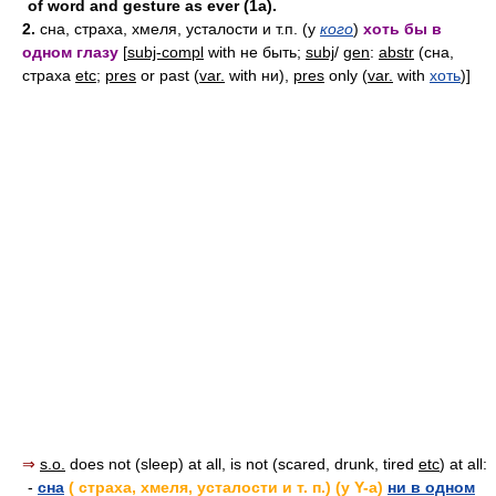
of word and gesture as ever (1a).
2.
сна, страха, хмеля, усталости и т.п. (у
кого
)
хоть бы в
одном глазу
[
subj-compl
with не быть;
subj
/
gen
:
abstr
(сна,
страха
etc
;
pres
or past (
var.
with ни),
pres
only (
var.
with
хоть
)]
⇒
s.o.
does not (sleep) at all, is not (scared, drunk, tired
etc
) at all:
-
сна
( страха, хмеля, усталости и т. п.) (у Y-a)
ни в одном