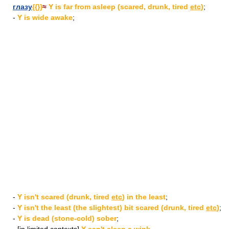
глазу
{{}}
≈
Y is far from asleep (scared, drunk, tired
etc
)
;
-
Y is wide awake
;
-
Y isn't scared (drunk, tired
etc
) in the least
;
-
Y isn't the least (the slightest) bit scared (drunk, tired
etc
)
;
-
Y is dead (stone-cold) sober
;